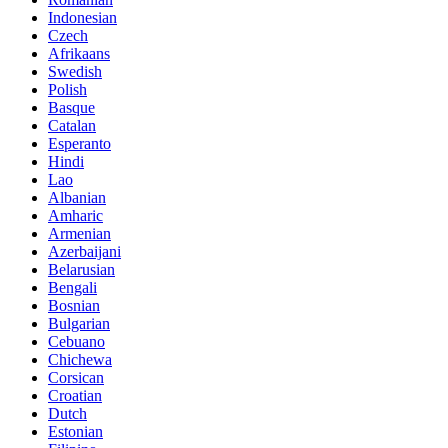
Indonesian
Czech
Afrikaans
Swedish
Polish
Basque
Catalan
Esperanto
Hindi
Lao
Albanian
Amharic
Armenian
Azerbaijani
Belarusian
Bengali
Bosnian
Bulgarian
Cebuano
Chichewa
Corsican
Croatian
Dutch
Estonian