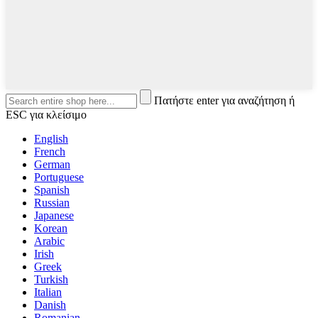
Πατήστε enter για αναζήτηση ή
ESC για κλείσιμο
English
French
German
Portuguese
Spanish
Russian
Japanese
Korean
Arabic
Irish
Greek
Turkish
Italian
Danish
Romanian