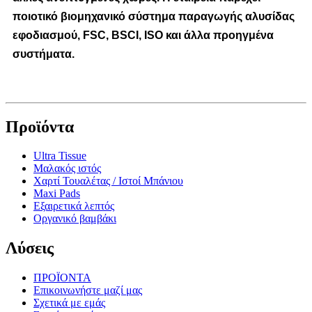
ποιοτικό βιομηχανικό σύστημα παραγωγής αλυσίδας
εφοδιασμού, FSC, BSCI, ISO και άλλα προηγμένα
συστήματα.
Προϊόντα
Ultra Tissue
Μαλακός ιστός
Χαρτί Τουαλέτας / Ιστοί Μπάνιου
Maxi Pads
Εξαιρετικά λεπτός
Οργανικό βαμβάκι
Λύσεις
ΠΡΟΪΟΝΤΑ
Επικοινωνήστε μαζί μας
Σχετικά με εμάς