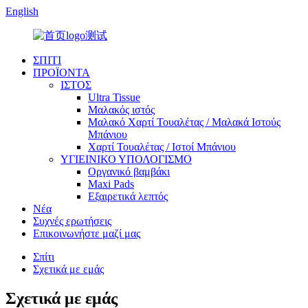
English
ΣΠΙΤΙ
ΠΡΟΪΟΝΤΑ
ΙΣΤΟΣ
Ultra Tissue
Μαλακός ιστός
Μαλακό Χαρτί Τουαλέτας / Μαλακά Ιστούς
Μπάνιου
Χαρτί Τουαλέτας / Ιστοί Μπάνιου
ΥΓΙΕΙΝΙΚΟ ΥΠΟΛΟΓΙΣΜΟ
Οργανικό βαμβάκι
Maxi Pads
Εξαιρετικά λεπτός
Νέα
Συχνές ερωτήσεις
Επικοινωνήστε μαζί μας
Σπίτι
Σχετικά με εμάς
Σχετικά με εμάς