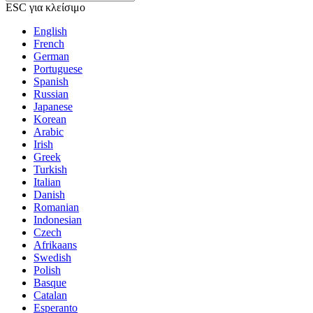
ESC για κλείσιμο
English
French
German
Portuguese
Spanish
Russian
Japanese
Korean
Arabic
Irish
Greek
Turkish
Italian
Danish
Romanian
Indonesian
Czech
Afrikaans
Swedish
Polish
Basque
Catalan
Esperanto