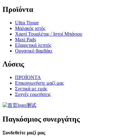
Προϊόντα
Ultra Tissue
Μαλακός ιστός
Χαρτί Τουαλέτας / Ιστοί Μπάνιου
Maxi Pads
Εξαιρετικά λεπτός
Οργανικό βαμβάκι
Λύσεις
ΠΡΟΪΟΝΤΑ
Επικοινωνήστε μαζί μας
Σχετικά με εμάς
Συχνές ερωτήσεις
Παγκόσμιος συνεργάτης
Συνδεθείτε μαζί μας