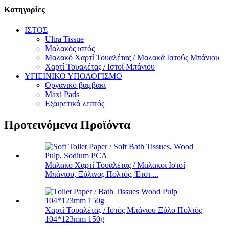
Κατηγορίες
ΙΣΤΟΣ
Ultra Tissue
Μαλακός ιστός
Μαλακό Χαρτί Τουαλέτας / Μαλακά Ιστούς Μπάνιου
Χαρτί Τουαλέτας / Ιστοί Μπάνιου
ΥΓΙΕΙΝΙΚΟ ΥΠΟΛΟΓΙΣΜΟ
Οργανικό βαμβάκι
Maxi Pads
Εξαιρετικά λεπτός
Προτεινόμενα Προϊόντα
Μαλακό Χαρτί Τουαλέτας / Μαλακοί Ιστοί
Μπάνιου, Ξύλινος Πολτός, Έτσι ...
Χαρτί Τουαλέτας / Ιστός Μπάνιου Ξύλο Πολτός
104*123mm 150g