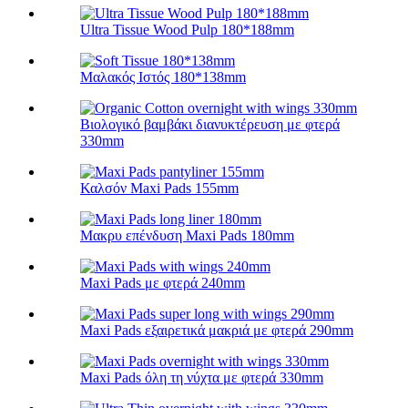
Ultra Tissue Wood Pulp 180*188mm
Μαλακός Ιστός 180*138mm
Βιολογικό βαμβάκι διανυκτέρευση με φτερά
330mm
Καλσόν Maxi Pads 155mm
Μακρυ επένδυση Maxi Pads 180mm
Maxi Pads με φτερά 240mm
Maxi Pads εξαιρετικά μακριά με φτερά 290mm
Maxi Pads όλη τη νύχτα με φτερά 330mm