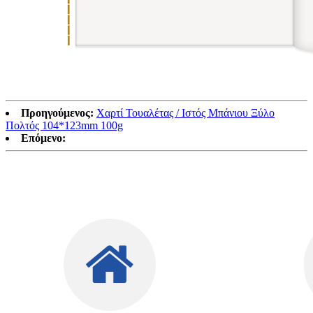
Προηγούμενος:
Χαρτί Τουαλέτας / Ιστός Μπάνιου Ξύλο
Πολτός 104*123mm 100g
Επόμενο: