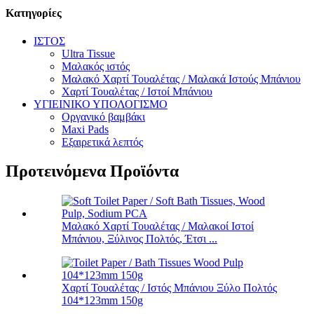
Κατηγορίες
ΙΣΤΟΣ
Ultra Tissue
Μαλακός ιστός
Μαλακό Χαρτί Τουαλέτας / Μαλακά Ιστούς Μπάνιου
Χαρτί Τουαλέτας / Ιστοί Μπάνιου
ΥΓΙΕΙΝΙΚΟ ΥΠΟΛΟΓΙΣΜΟ
Οργανικό βαμβάκι
Maxi Pads
Εξαιρετικά λεπτός
Προτεινόμενα Προϊόντα
Μαλακό Χαρτί Τουαλέτας / Μαλακοί Ιστοί
Μπάνιου, Ξύλινος Πολτός, Έτσι ...
Χαρτί Τουαλέτας / Ιστός Μπάνιου Ξύλο Πολτός
104*123mm 150g