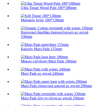
Ultra Tissue Wood Pulp 180*188mm
Μαλακός Ιστός 180*138mm
Βιολογικό βαμβάκι διανυκτέρευση με φτερά
330mm
Καλσόν Maxi Pads 155mm
Μακρυ επένδυση Maxi Pads 180mm
Maxi Pads με φτερά 240mm
Maxi Pads εξαιρετικά μακριά με φτερά 290mm
Maxi Pads όλη τη νύχτα με φτερά 330mm