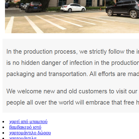
χαρτί από μπαμπού
βαμβακερό ιστό
χαρτομάντιλο δώρου
χαρτομάντιλα