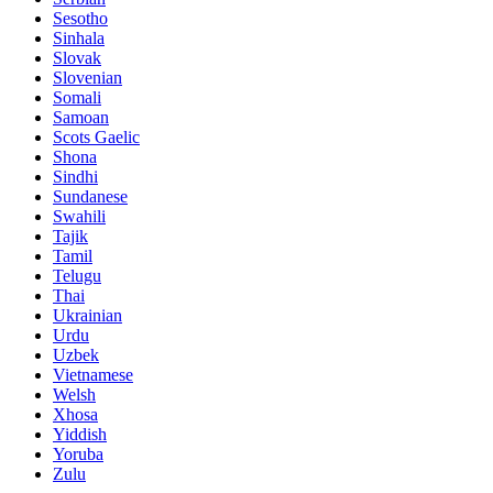
Sesotho
Sinhala
Slovak
Slovenian
Somali
Samoan
Scots Gaelic
Shona
Sindhi
Sundanese
Swahili
Tajik
Tamil
Telugu
Thai
Ukrainian
Urdu
Uzbek
Vietnamese
Welsh
Xhosa
Yiddish
Yoruba
Zulu