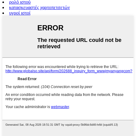
ρολό ιστού
κατασκευαστές χαρτοπετσετών
υγροί ιστοί