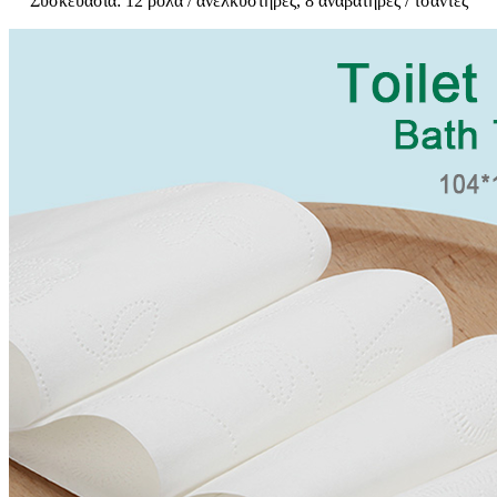
Συσκευασία: 12 ρολά / ανελκυστήρες, 8 αναβατήρες / τσάντες