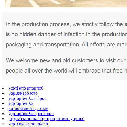
χαρτί από μπαμπού
βαμβακερό ιστό
χαρτομάντιλο δώρου
χαρτομάντιλα
κατασκευαστές ιστών
χαρτομάντιλο προσώπου
μηχανή κατασκευής υφασμάτινου χαρτιού
χαρτί υγείας τουαλέτα