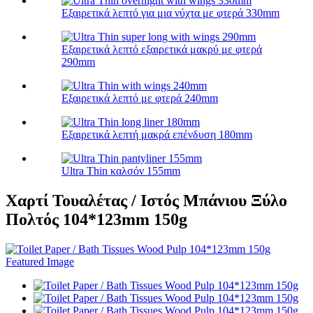
Εξαιρετικά λεπτό για μια νύχτα με φτερά 330mm
Εξαιρετικά λεπτό εξαιρετικά μακρύ με φτερά
290mm
Εξαιρετικά λεπτό με φτερά 240mm
Εξαιρετικά λεπτή μακρά επένδυση 180mm
Ultra Thin καλσόν 155mm
Χαρτί Τουαλέτας / Ιστός Μπάνιου Ξύλο
Πολτός 104*123mm 150g