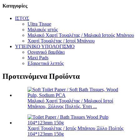
Κατηγορίες
ΙΣΤΟΣ
Ultra Tissue
Μαλακός ιστός
Μαλακό Χαρτί Τουαλέτας / Μαλακά Ιστούς Μπάνιου
Χαρτί Τουαλέτας / Ιστοί Μπάνιου
ΥΓΙΕΙΝΙΚΟ ΥΠΟΛΟΓΙΣΜΟ
Οργανικό βαμβάκι
Maxi Pads
Εξαιρετικά λεπτός
Προτεινόμενα Προϊόντα
Μαλακό Χαρτί Τουαλέτας / Μαλακοί Ιστοί
Μπάνιου, Ξύλινος Πολτός, Έτσι ...
Χαρτί Τουαλέτας / Ιστός Μπάνιου Ξύλο Πολτός
104*123mm 150g