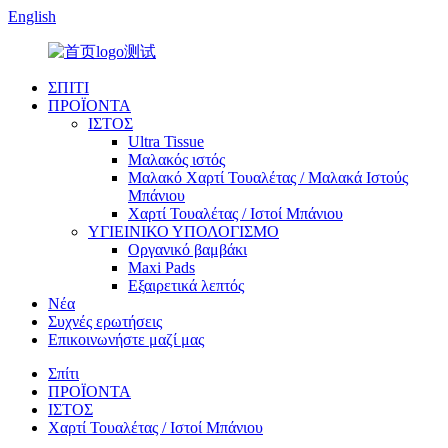
English
ΣΠΙΤΙ
ΠΡΟΪΟΝΤΑ
ΙΣΤΟΣ
Ultra Tissue
Μαλακός ιστός
Μαλακό Χαρτί Τουαλέτας / Μαλακά Ιστούς
Μπάνιου
Χαρτί Τουαλέτας / Ιστοί Μπάνιου
ΥΓΙΕΙΝΙΚΟ ΥΠΟΛΟΓΙΣΜΟ
Οργανικό βαμβάκι
Maxi Pads
Εξαιρετικά λεπτός
Νέα
Συχνές ερωτήσεις
Επικοινωνήστε μαζί μας
Σπίτι
ΠΡΟΪΟΝΤΑ
ΙΣΤΟΣ
Χαρτί Τουαλέτας / Ιστοί Μπάνιου