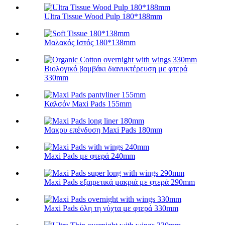
Ultra Tissue Wood Pulp 180*188mm
Μαλακός Ιστός 180*138mm
Βιολογικό βαμβάκι διανυκτέρευση με φτερά
330mm
Καλσόν Maxi Pads 155mm
Μακρυ επένδυση Maxi Pads 180mm
Maxi Pads με φτερά 240mm
Maxi Pads εξαιρετικά μακριά με φτερά 290mm
Maxi Pads όλη τη νύχτα με φτερά 330mm