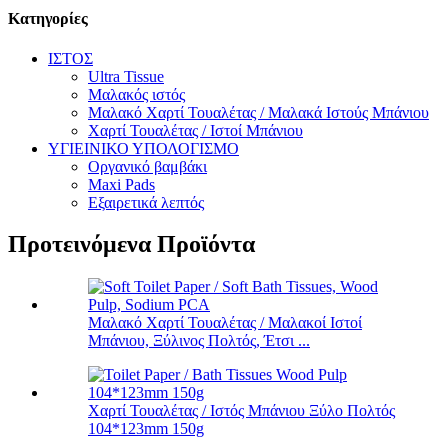
Κατηγορίες
ΙΣΤΟΣ
Ultra Tissue
Μαλακός ιστός
Μαλακό Χαρτί Τουαλέτας / Μαλακά Ιστούς Μπάνιου
Χαρτί Τουαλέτας / Ιστοί Μπάνιου
ΥΓΙΕΙΝΙΚΟ ΥΠΟΛΟΓΙΣΜΟ
Οργανικό βαμβάκι
Maxi Pads
Εξαιρετικά λεπτός
Προτεινόμενα Προϊόντα
Μαλακό Χαρτί Τουαλέτας / Μαλακοί Ιστοί
Μπάνιου, Ξύλινος Πολτός, Έτσι ...
Χαρτί Τουαλέτας / Ιστός Μπάνιου Ξύλο Πολτός
104*123mm 150g