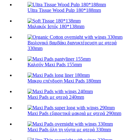
Ultra Tissue Wood Pulp 180*188mm
Μαλακός Ιστός 180*138mm
Βιολογικό βαμβάκι διανυκτέρευση με φτερά
330mm
Καλσόν Maxi Pads 155mm
Μακρυ επένδυση Maxi Pads 180mm
Maxi Pads με φτερά 240mm
Maxi Pads εξαιρετικά μακριά με φτερά 290mm
Maxi Pads όλη τη νύχτα με φτερά 330mm