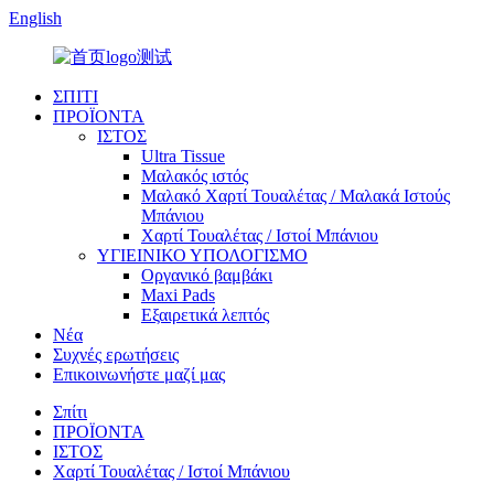
English
ΣΠΙΤΙ
ΠΡΟΪΟΝΤΑ
ΙΣΤΟΣ
Ultra Tissue
Μαλακός ιστός
Μαλακό Χαρτί Τουαλέτας / Μαλακά Ιστούς
Μπάνιου
Χαρτί Τουαλέτας / Ιστοί Μπάνιου
ΥΓΙΕΙΝΙΚΟ ΥΠΟΛΟΓΙΣΜΟ
Οργανικό βαμβάκι
Maxi Pads
Εξαιρετικά λεπτός
Νέα
Συχνές ερωτήσεις
Επικοινωνήστε μαζί μας
Σπίτι
ΠΡΟΪΟΝΤΑ
ΙΣΤΟΣ
Χαρτί Τουαλέτας / Ιστοί Μπάνιου