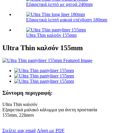
Εξαιρετικά λεπτό με φτερά 240mm
Εξαιρετικά λεπτή μακρά επένδυση 180mm
Ultra Thin καλσόν 155mm
Ultra Thin καλσόν 155mm
Σύντομη περιγραφή:
Ultra Thin καλσόν
Εξαιρετικά μαλακό κάλυμμα για άνετη προστασία
155mm, 22liners
Στείλτε μας email
Λήψη ως PDF